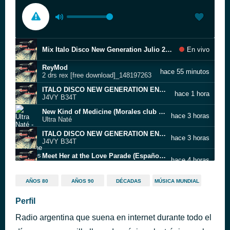
Mix Italo Disco New Generation Julio 2021
En vivo
ReyMod
hace 55 minutos
2 drs rex [free download]_148197263
ITALO DISCO NEW GENERATION ENERO 2023
hace 1 hora
J4VY B34T
New Kind of Medicine (Morales club mix)
hace 3 horas
Ultra Naté
ITALO DISCO NEW GENERATION ENERO 2023
hace 3 horas
J4VY B34T
Meet Her at the Love Parade (Español vocal dub)
hace 4 horas
Da Hool
ITALO DISCO NEW GENERATION ENERO 2023
hace 4 horas
AÑOS 80
AÑOS 90
DÉCADAS
MÚSICA MUNDIAL
J4VY B34T
Jumping & Pumping (radio mix)
Perfil
hace 6 horas
DJ Looney Tune
Radio argentina que suena en internet durante todo el
What You Got 4 Me
hace 6 horas
Signum