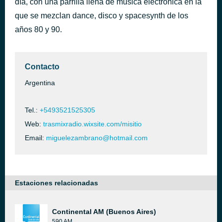
día, con una parrilla llena de música electrónica en la
ITALO DISCO NEW GENERATION ENERO 2023
que se mezclan dance, disco y spacesynth de los
hace 6 horas
J4VY B34T
años 80 y 90.
Contacto
Argentina
Tel.:
+5493521525305
Web:
trasmixradio.wixsite.com/misitio
Email:
miguelezambrano@hotmail.com
Estaciones relacionadas
Continental AM (Buenos Aires)
590 AM