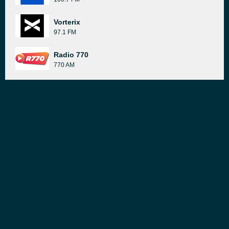
Vorterix
97.1 FM
Radio 770
770 AM