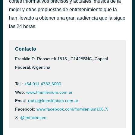
cortes informativos precisos y actuales, música de la
Knockin' On Heaven's Door
mejor y otras propuestas de entretenimiento que la
hace 28 minutos
Bryan Ferry
han llevado a obtener una gran audiencia que la sigue
las 24 horas.
Contacto
Franklin D. Roosevelt 1815 , C1428BNG, Capital
Federal, Argentina
Tel.:
+54 011 4782 6000
Web:
www.fmmilenium.com.ar
Email:
radio@fmmilenium.com.ar
Facebook:
www.facebook.com/fmmilenium106.7/
X:
@fmmilenium