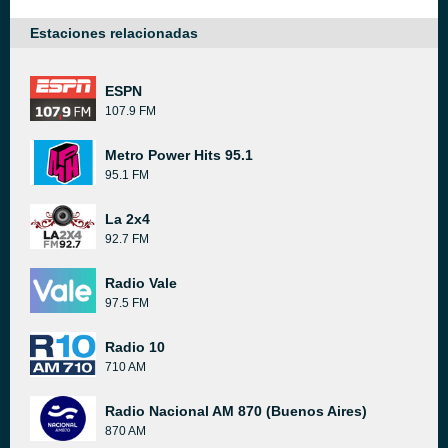
Estaciones relacionadas
ESPN
107.9 FM
Metro Power Hits 95.1
95.1 FM
La 2x4
92.7 FM
Radio Vale
97.5 FM
Radio 10
710 AM
Radio Nacional AM 870 (Buenos Aires)
870 AM