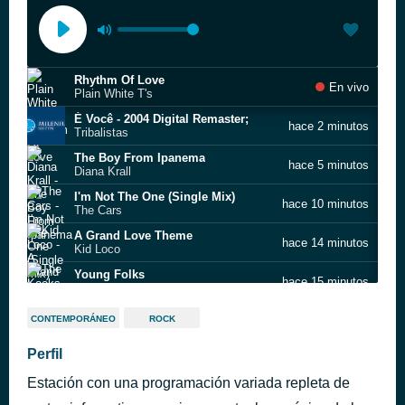
Rhythm Of Love
En vivo
Plain White T's
É Você - 2004 Digital Remaster;
hace 2 minutos
Tribalistas
The Boy From Ipanema
hace 5 minutos
Diana Krall
I'm Not The One (Single Mix)
hace 10 minutos
The Cars
A Grand Love Theme
hace 14 minutos
Kid Loco
Young Folks
hace 15 minutos
The Kooks
Can't Get It Out Of My Head
hace 19 minutos
CONTEMPORÁNEO
ROCK
Electric Light Orchestra
Alma
Perfil
hace 23 minutos
il:lo
Estación con una programación variada repleta de
Days Are Numbers (The Traveller)
hace 23 minutos
The Alan Parsons Project