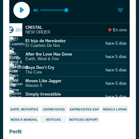
CRISTAL
En vivo
NEW ORDER
El hijo de Hernández
hace 5 días
El Cuarteto De Nos
After the Love Has Gone
hace 5 días
Earth, Wind & Fire
Boys Don’t Cry
hace 5 días
The Cure
Moves Like Jagger
hace 5 días
Maroon 5
Simply Irresistible
hace 5 días
Robert Palmer
LLEVAME A LO HONDO
hace 5 días
ENTR. DEPORTES
ENTREVISTAS
ENTREVISTAS ESP
MÚSICA LATINA
DIEGO FRENKEL
MÚSICA MUNDIAL
NOTICIAS
NOTICIAS DEPORT
Be the One
hace 5 días
Dua Lipa
Perfil
Under Pressure
hace 5 días
Queen