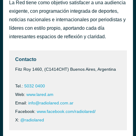
La Red tiene como objetivo satisfacer a una audiencia
Por una cabeza
hace 5 días
exigente, con programación integrada de deportes,
Los Pericos
noticias nacionales e internacionales por periodistas y
líderes con estilo propio, aportando cada día
interesantes espacios de reflexión y claridad.
Contacto
Fitz Roy 1460, (C1414CHT) Buenos Aires, Argentina
Tel.:
5032 0400
Web:
www.lared.am
Email:
info@radiolared.com.ar
Facebook:
www.facebook.com/radiolared/
X:
@radiolared