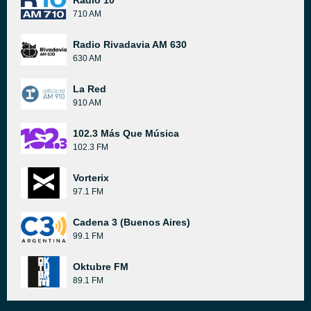
Radio 10
710 AM
Radio Rivadavia AM 630
630 AM
La Red
910 AM
102.3 Más Que Música
102.3 FM
Vorterix
97.1 FM
Cadena 3 (Buenos Aires)
99.1 FM
Oktubre FM
89.1 FM