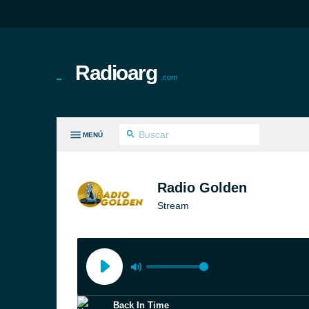
Radioarg
.com
MENÚ
S GÉNEROS
Radio Golden
Stream
Back In Time