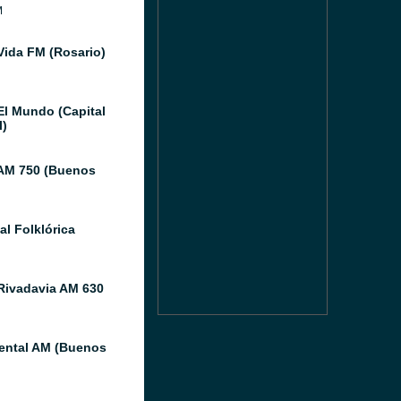
M
Vida FM (Rosario)
El Mundo (Capital
l)
AM 750 (Buenos
al Folklórica
Rivadavia AM 630
ental AM (Buenos