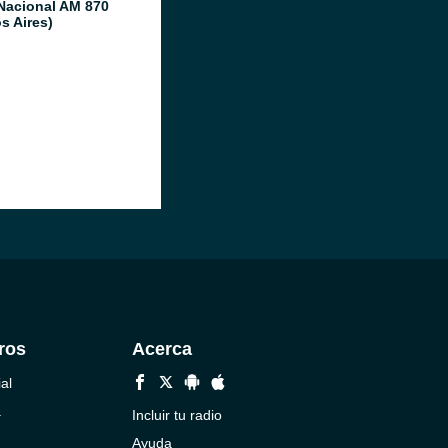
Nacional AM 870
s Aires)
ros
Acerca
al
a
Incluir tu radio
Ayuda