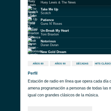
Huey Lewis & The News
Take Me Up
Scotch
Patience
Guns N' Roses
Un-Break My Heart
Toni Braxton
Notorious
Duran Duran
New Gold Dream
Simple Minds
Say It Isn't So
AÑOS 80
AÑOS 90
DÉCADAS
HITS CLÁSI
Daryl Hall & John Oates
Perfil
RG13
ARTE
Estación de radio en línea que opera cada día 
Watchdogs
UB40
amena programación a personas de todas las na
I Was Made for Lovin’ You
igual con grandes clásicos de la música.
KISS