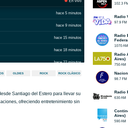
En vivo
102.3 F
hace 5 minutos
Radio 
97.9 FM
hace 9 minutos
Radio 
hace 15 minutos
Federa
1070 AM
hace 18 minutos
Radio 
Aires)
hace 22 minutos
750 AM
Nacion
COS
OLDIES
ROCK
ROCK CLÁSICO
hace 28 minutos
98.7 FM
hace 32 minutos
Radio 
desde Santiago del Estero para llevar su
630 AM
hace 36 minutos
ciones, ofreciendo entretenimiento sin
Contin
hace 43 minutos
Aires)
590 AM