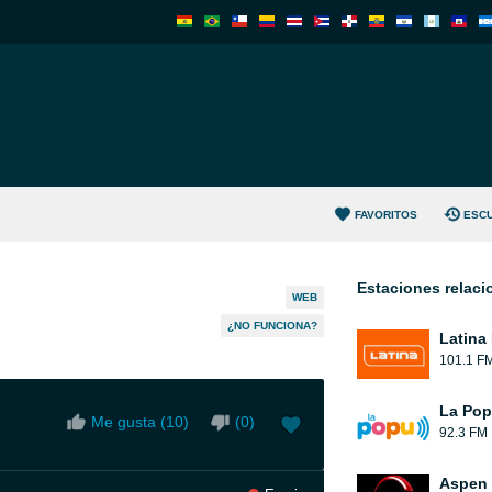
FAVORITOS
ESC
Estaciones relac
WEB
¿NO FUNCIONA?
Latina
101.1 F
La Pop
Me gusta (
10
)
(
0
)
92.3 FM
Aspen 