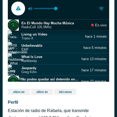
En El Mundo Hay Mucha Música
En vivo
RadioCell 105.9Mhz
Living on Video
hace 1 minuto
Trans-X
Unbelievable
hace 5 minutos
EMF
What Is Love
hace 13 minutos
Haddaway
Jeopardy
hace 17 minutos
Greg Kihn
No podes quedar así detenido en tiempo y espacio
hace 22 minutos
RadioCell
Who Wears These Shoes?
hace 28 minutos
AÑOS 80
AÑOS 90
DÉCADAS
Elton John
Slave To Love
Perfil
hace 33 minutos
Bryan Ferry
Estación de radio de Rafaela, que transmite
She Drives Me Crazy
hace 39 minutos
Fine Young Cannibals