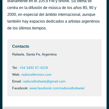
diariamente en el 105.9 FM y online. Su oferta se
I Don't Wanna Dance
centra en la difusión de música de los años 80, 90 y
hace 46 minutos
Eddy Grant
2000, en especial del ámbito internacional, aunque
también hay espacios dedicados a artistas argentinos
de los últimos tiempos.
Contacto
Rafaela, Santa Fe, Argentina
Tel.:
+54 3492 67-4218
Web:
radiocellenvivo.com
Email:
radiocellrafaela@gmail.com
Facebook:
www.facebook.com/radiocellrafaela/