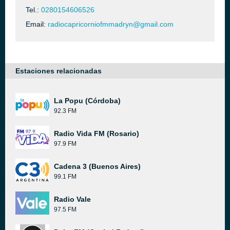
Tel.:
0280154606526
Email:
radiocapricorniofmmadryn@gmail.com
Estaciones relacionadas
La Popu (Córdoba)
92.3 FM
Radio Vida FM (Rosario)
97.9 FM
Cadena 3 (Buenos Aires)
99.1 FM
Radio Vale
97.5 FM