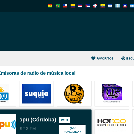
FAVORITOS
ESC
misoras de radio de música local
La Popu (Córdoba)
WEB
92.3 FM
¿NO
FUNCIONA?