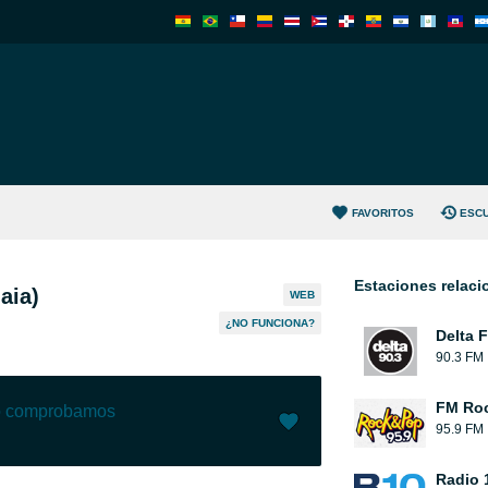
FAVORITOS
ESC
Estaciones relac
aia)
WEB
¿NO FUNCIONA?
Delta F
90.3 FM
FM Roc
lo comprobamos
95.9 FM
Me gusta (
1
)
(
0
)
Radio 