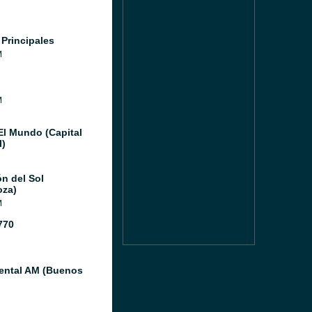
 Principales
M
M
El Mundo (Capital
l)
ón del Sol
za)
M
770
ental AM (Buenos