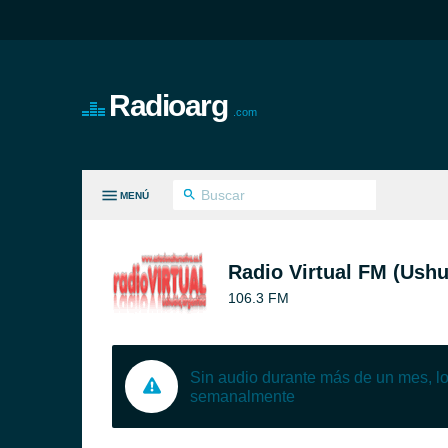
Radioarg
.com
MENÚ
S GÉNEROS
Radio Virtual FM (Ushu
106.3 FM
Sin audio durante más de un mes, 
semanalmente