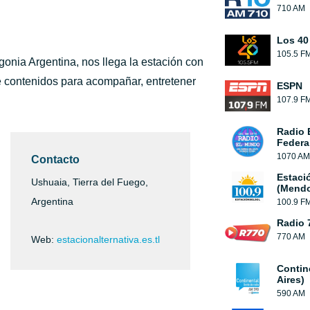
710 AM
Los 40
105.5 F
gonia Argentina, nos llega la estación con
 contenidos para acompañar, entretener
ESPN
107.9 F
Radio 
Federa
1070 AM
Contacto
Estaci
Ushuaia, Tierra del Fuego,
(Mendo
Argentina
100.9 F
Radio 
770 AM
Web:
estacionalternativa.es.tl
Contin
Aires)
590 AM