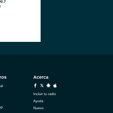
00.7
M
ros
Acerca
al
a
Incluir tu radio
Ayuda
sp
Nuevo