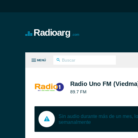
Radioarg
.com
MENÚ
S GÉNEROS
Radio Uno FM (Viedma
89.7 FM
Sin audio durante más de un mes, 
semanalmente