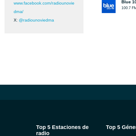
Blue 1
www.facebook.com/radiounovie
100.7 F
dma/
X:
@radiounoviedma
Top 5 Estaciones de
Top 5 Géne
radio