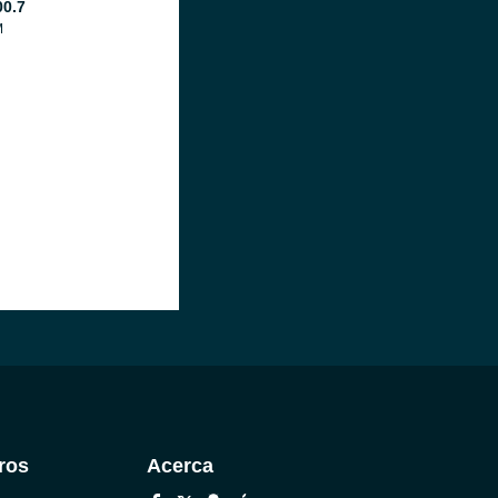
00.7
M
ros
Acerca