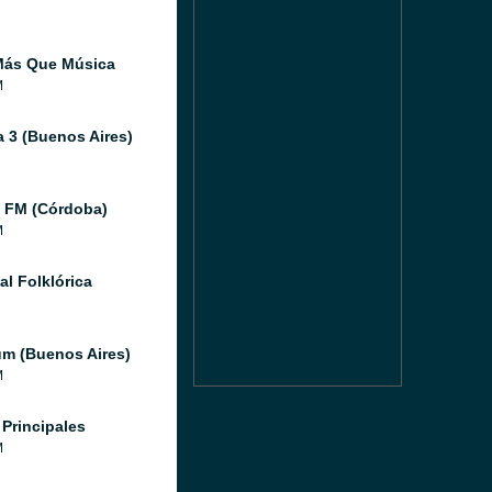
Más Que Música
M
 3 (Buenos Aires)
 FM (Córdoba)
M
al Folklórica
um (Buenos Aires)
M
 Principales
M