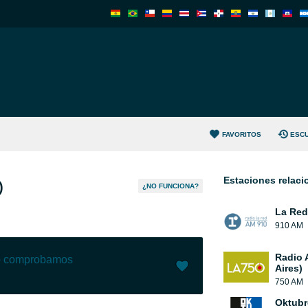
FAVORITOS
ESC
Estaciones relac
)
¿NO FUNCIONA?
La Red
910 AM
Radio 
lo comprobamos
Aires)
750 AM
Me gusta (
5
)
(
0
)
Oktubr