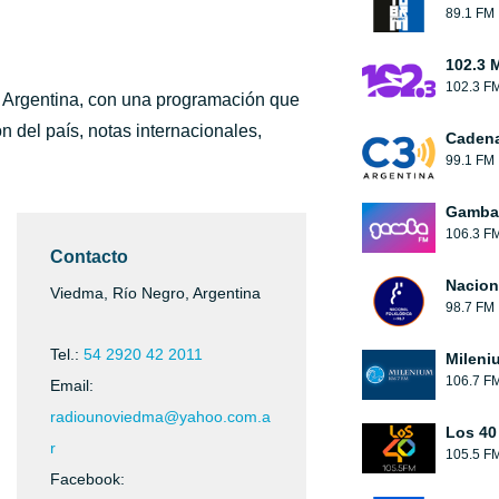
89.1 FM
102.3 
102.3 F
, Argentina, con una programación que
 del país, notas internacionales,
Cadena
99.1 FM
Gamba
106.3 F
Contacto
Nacion
Viedma, Río Negro, Argentina
98.7 FM
Tel.:
54 2920 42 2011
Mileni
106.7 F
Email:
radiounoviedma@yahoo.com.a
Los 40
r
105.5 F
Facebook: