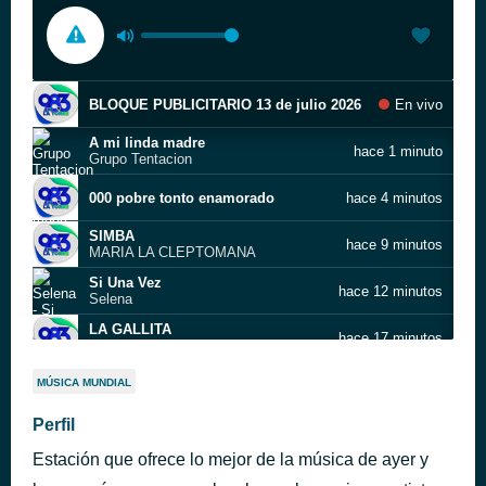
BLOQUE PUBLICITARIO 13 de julio 2026
En vivo
A mi linda madre
hace 1 minuto
Grupo Tentacion
000 pobre tonto enamorado
hace 4 minutos
SIMBA
hace 9 minutos
MARIA LA CLEPTOMANA
Si Una Vez
hace 12 minutos
Selena
LA GALLITA
hace 17 minutos
LOS FACHEROS
Clavelitos
hace 21 minutos
MÚSICA MUNDIAL
03
Perfil
Hay Alguien LOS GREYS
hace 24 minutos
Estación que ofrece lo mejor de la música de ayer y
Un títere
hace 28 minutos
Los Rehenes