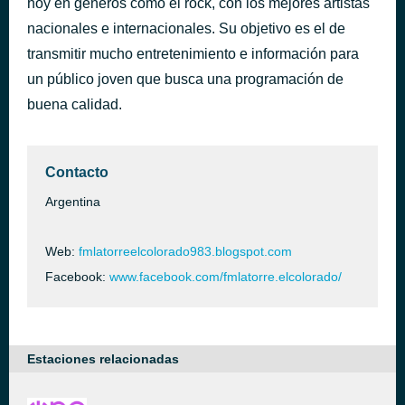
hoy en géneros como el rock, con los mejores artistas
TU AMANTE Y TU AMIGO
nacionales e internacionales. Su objetivo es el de
hace 33 minutos
ROLO Y LOS IMPECABLES
transmitir mucho entretenimiento e información para
un público joven que busca una programación de
buena calidad.
Contacto
Argentina
Web:
fmlatorreelcolorado983.blogspot.com
Facebook:
www.facebook.com/fmlatorre.elcolorado/
Estaciones relacionadas