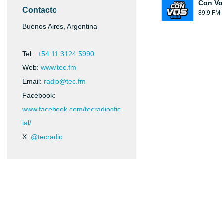
Con V
Contacto
89.9 FM
Buenos Aires, Argentina
Tel.:
+54 11 3124 5990
Web:
www.tec.fm
Email:
radio@tec.fm
Facebook:
www.facebook.com/tecradioofic
ial/
X:
@tecradio