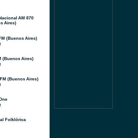
Nacional AM 870
s Aires)
FM (Buenos Aires)
M
 (Buenos Aires)
M
 FM (Buenos Aires)
M
One
M
al Folklórica