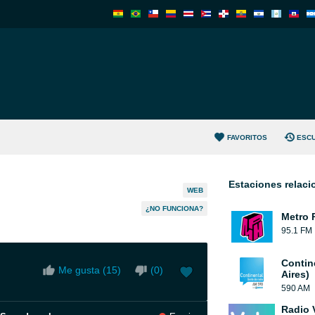
FAVORITOS
ESC
Estaciones relac
WEB
¿NO FUNCIONA?
Metro 
95.1 FM
Contin
Me gusta (
15
)
(
0
)
Aires)
590 AM
Radio 