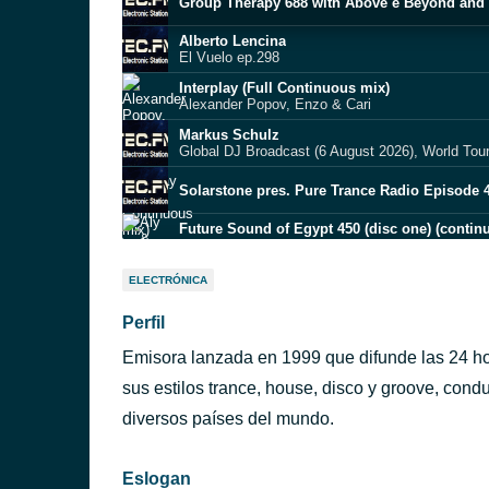
Group Therapy 688 with Above e Beyond and
Alberto Lencina
El Vuelo ep.298
Interplay (Full Continuous mix)
Alexander Popov, Enzo & Cari
Markus Schulz
Global DJ Broadcast (6 August 2026), World Tou
Solarstone pres. Pure Trance Radio Episode 
Future Sound of Egypt 450 (disc one) (contin
Aly & Fila feat. Sue McLaren
Paul Van Dyk
ELECTRÓNICA
Vonyc Sessions 1030
Perfil
Resonation Radio (intro)
Ferry Corsten & We Are Loud
Emisora lanzada en 1999 que difunde las 24 ho
BB Podcast
Episode 99
sus estilos trance, house, disco y groove, con
BB Podcast
diversos países del mundo.
Episode 100
Eslogan