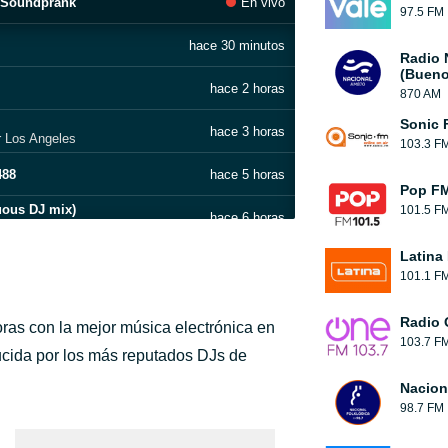
 Soundprank
En vivo
97.5 FM
hace 30 minutos
Radio 
(Bueno
hace 2 horas
870 AM
Sonic 
hace 3 horas
r Los Angeles
103.3 F
488
hace 5 horas
Pop FM
uous DJ mix)
101.5 F
hace 6 horas
Latina
hace 8 horas
101.1 F
hace 10 horas
Radio 
ras con la mejor música electrónica en
103.7 F
hace 11 horas
ducida por los más reputados DJs de
Nacion
hace 12 horas
98.7 FM