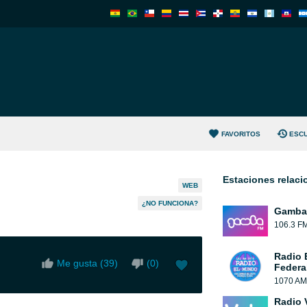
FAVORITOS
ESC
Estaciones relac
WEB
¿NO FUNCIONA?
Gamba
106.3 F
Radio 
Me gusta (
39
)
(
0
)
Federa
1070 AM
Radio 