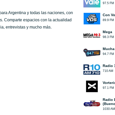
97.5 FM
ara Argentina y todas las naciones, con
Con V
as. Comparte espacios con la actualidad
89.9 FM
ulia, entrevistas y mucho más.
Mega
98.3 FM
Mucha
94.7 FM
Radio 
710 AM
Vorteri
97.1 FM
Radio 
(Bueno
1030 AM