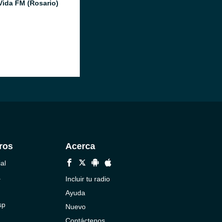
Vida FM (Rosario)
ros
Acerca
al
a
Incluir tu radio
Ayuda
sp
Nuevo
Contáctenos