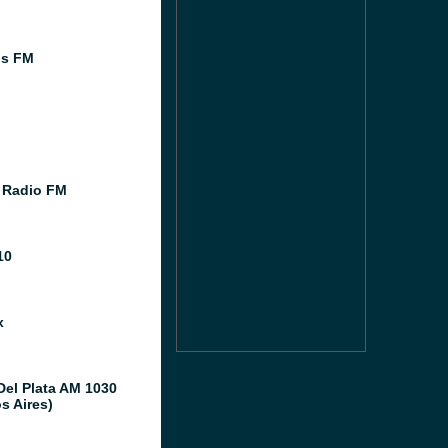
os FM
 Radio FM
10
x
Del Plata AM 1030
s Aires)