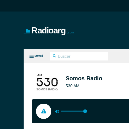
Radioarg
.com
MENÚ
S GÉNEROS
Somos Radio
530 AM