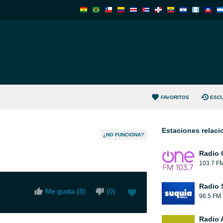
FAVORITOS
ESC
Estaciones relac
¿NO FUNCIONA?
Radio 
103.7 F
Radio 
Me gusta (
8
)
(
0
)
96.5 FM
Radio 