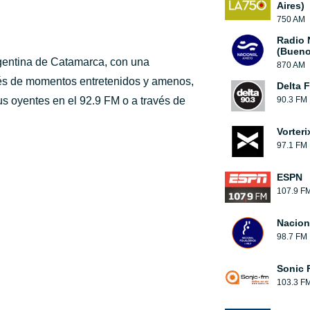
Aires)
750 AM
Radio 
(Bueno
rgentina de Catamarca, con una
870 AM
vés de momentos entretenidos y amenos,
Delta F
s oyentes en el 92.9 FM o a través de
90.3 FM
Vorteri
97.1 FM
ESPN
107.9 F
Nacion
98.7 FM
Sonic 
103.3 F