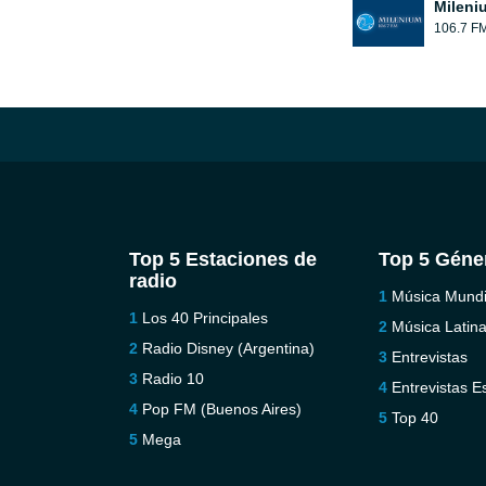
Mileni
106.7 F
Top 5 Estaciones de
Top 5 Géne
radio
Música Mundi
Los 40 Principales
Música Latin
Radio Disney (Argentina)
Entrevistas
Radio 10
Entrevistas E
Pop FM (Buenos Aires)
Top 40
Mega