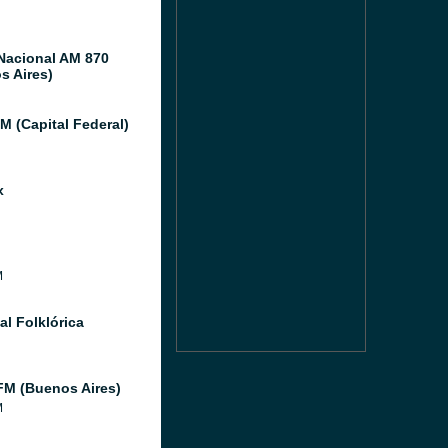
Nacional AM 870
s Aires)
M (Capital Federal)
x
M
al Folklórica
FM (Buenos Aires)
M