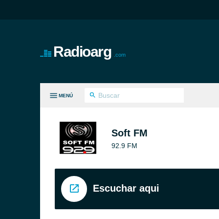
Radioarg
.com
MENÚ
S GÉNEROS
Soft FM
92.9 FM
Escuchar aqui