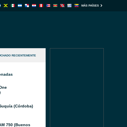
MÁS PAÍSES
UCHADO RECIENTEMENTE
ionadas
One
M
Suquía (Córdoba)
AM 750 (Buenos