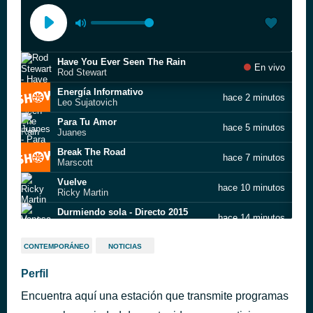
Have You Ever Seen The Rain
En vivo
Rod Stewart
Energía Informativo
hace 2 minutos
Leo Sujatovich
Para Tu Amor
hace 5 minutos
Juanes
Break The Road
hace 7 minutos
Marscott
Vuelve
hace 10 minutos
Ricky Martin
Durmiendo sola - Directo 2015
hace 14 minutos
Vanesa Martín
Love Is A Losing Game
hace 16 minutos
CONTEMPORÁNEO
NOTICIAS
Sam Smith
Energía Informativo
Perfil
hace 16 minutos
Leo Sujatovich
Encuentra aquí una estación que transmite programas
¿Dónde va la Gente Cuando Llueve?
hace 35 minutos
Miguel Cantilo