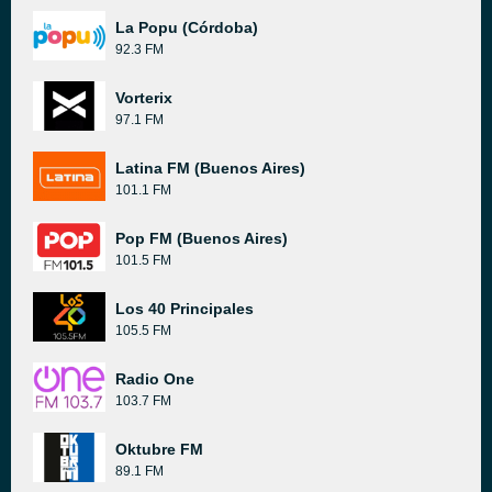
La Popu (Córdoba)
92.3 FM
Vorterix
97.1 FM
Latina FM (Buenos Aires)
101.1 FM
Pop FM (Buenos Aires)
101.5 FM
Los 40 Principales
105.5 FM
Radio One
103.7 FM
Oktubre FM
89.1 FM