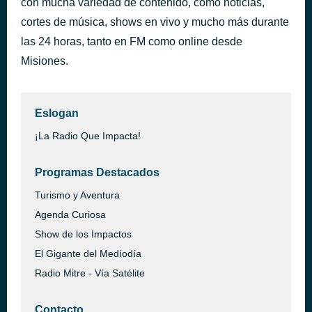
con mucha variedad de contenido, como noticias,
Energía Informativo
cortes de música, shows en vivo y mucho más durante
hace 59 minutos
Leo Sujatovich
las 24 horas, tanto en FM como online desde
Misiones.
Eslogan
¡La Radio Que Impacta!
Programas Destacados
Turismo y Aventura
Agenda Curiosa
Show de los Impactos
El Gigante del Medíodía
Radio Mitre - Vía Satélite
Contacto