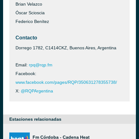
Brian Velazco
Óscar Scioscia
Federico Benítez
Contacto
Dorrego 1782, C1414CKZ, Buenos Aires, Argentina
Email:
rpq@rqp.fm
Facebook:
www.facebook.com/pages/RQP/350631278355738/
X:
@RQPArgentina
Estaciones relacionadas
Fm Córdoba - Cadena Heat