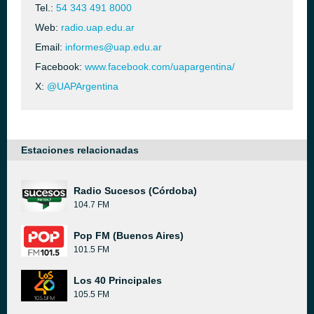
Tel.:
54 343 491 8000
Web:
radio.uap.edu.ar
Email:
informes@uap.edu.ar
Facebook:
www.facebook.com/uapargentina/
X:
@UAPArgentina
Estaciones relacionadas
Radio Sucesos (Córdoba)
104.7 FM
Pop FM (Buenos Aires)
101.5 FM
Los 40 Principales
105.5 FM