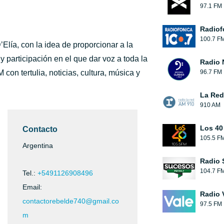
97.1 FM
Radiof
100.7 F
Elía, con la idea de proporcionar a la
 participación en el que dar voz a toda la
Radio 
on tertulia, noticias, cultura, música y
96.7 FM
La Red
910 AM
Los 40
Contacto
105.5 F
Argentina
Radio 
104.7 F
Tel.:
+5491126908496
Email:
Radio 
contactorebelde740@gmail.co
97.5 FM
m