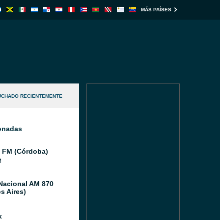
MÁS PAÍSES
UCHADO RECIENTEMENTE
ionadas
 FM (Córdoba)
M
Nacional AM 870
s Aires)
x