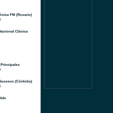
ónica FM (Rosario)
M
Nacional Clásica
 Principales
M
Sucesos (Córdoba)
M
Vale