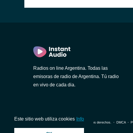
enos
ral)
s Aires)
Radios on line Argentina. Todas las
emisoras de radio de Argentina. Tú radio
en vivo de cada dia.
Este sitio web utiliza cookies
Info
© 2026 InstantAudio. Reservados todos los derechos. ・
DMCA
・
P