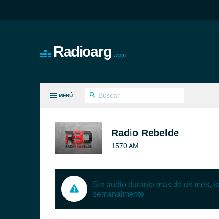
Radioarg
.com
MENÚ
S GÉNEROS
Radio Rebelde
1570 AM
Sin audio durante más de un mes, 
semanalmente