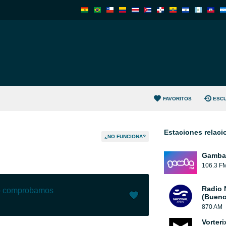
FAVORITOS
ESC
Estaciones relac
¿NO FUNCIONA?
Gamba
106.3 F
Radio 
lo comprobamos
(Bueno
870 AM
Me gusta (
2
)
(
0
)
Vorteri