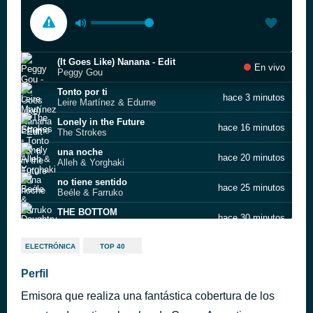
(It Goes Like) Nanana - Edit
En vivo
Peggy Gou
Tonto por ti
hace 3 minutos
Leire Martínez & Edurne
Lonely in the Future
hace 16 minutos
The Strokes
una noche
hace 20 minutos
Alleh & Yorghaki
no tiene sentido
hace 25 minutos
Beéle & Farruko
THE BOTTOM
hace 30 minutos
Daughtry
12 to 12
hace 43 minutos
ELECTRÓNICA
TOP 40
sombr
Busy Woman
Perfil
hace 51 minutos
Sabrina Carpenter
Emisora que realiza una fantástica cobertura de los
Roots
hace 54 minutos
Calum Scott