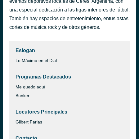
eventos deportivos locales de Ceres, Argentina, con
Amor
una especial dedicación a las ligas inferiores de fútbol.
hace 57 minutos
Cristian Castro
También hay espacios de entretenimiento, entusiastas
cortes de música rock y de otros géneros.
Eslogan
Lo Máximo en el Dial
Programas Destacados
Me quedo aquí
Bunker
Locutores Principales
Gilbert Farias
Contacto