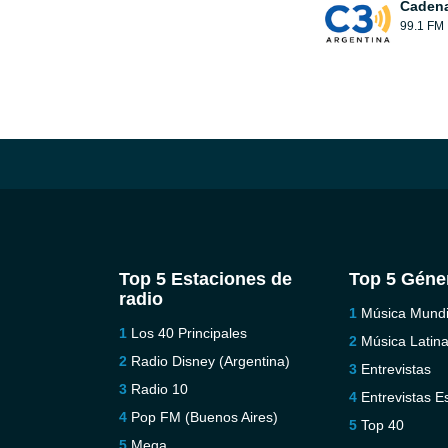
Cadena
99.1 FM
Top 5 Estaciones de
Top 5 Géne
radio
Música Mundi
Los 40 Principales
Música Latin
Radio Disney (Argentina)
Entrevistas
Radio 10
Entrevistas E
Pop FM (Buenos Aires)
Top 40
Mega