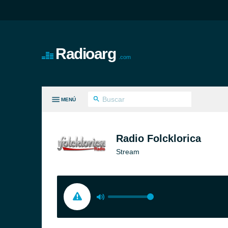
Radioarg
.com
MENÚ
S GÉNEROS
Radio Folcklorica
Stream