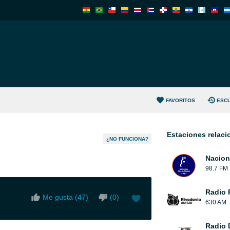
FAVORITOS
ESC
Estaciones relac
¿NO FUNCIONA?
Nacion
98.7 FM
Radio 
Me gusta (
47
)
(
0
)
630 AM
Radio 