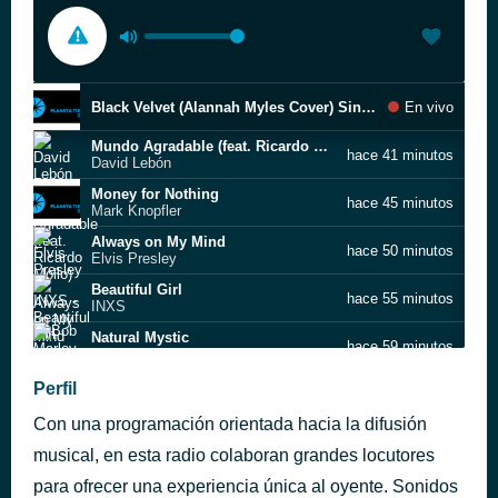
Black Velvet (Alannah Myles Cover) Sina feat. Victoria K and Andrei Cerbu
En vivo
Mundo Agradable (feat. Ricardo Mollo)
hace 41 minutos
David Lebón
Money for Nothing
hace 45 minutos
Mark Knopfler
Always on My Mind
hace 50 minutos
Elvis Presley
Beautiful Girl
hace 55 minutos
INXS
Natural Mystic
hace 59 minutos
Bob Marley & The Wailers
I Want It That Way
Perfil
hace 2 horas
Backstreet Boys
Con una programación orientada hacia la difusión
Flesh For Fantasy
hace 2 horas
Billy Idol
musical, en esta radio colaboran grandes locutores
Beat It
para ofrecer una experiencia única al oyente. Sonidos
hace 2 horas
Michael Jackson