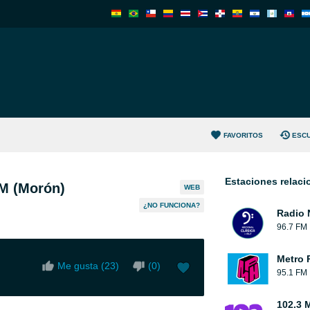
FAVORITOS
ESC
Estaciones relac
M (Morón)
WEB
¿NO FUNCIONA?
Radio 
96.7 FM
Metro 
Me gusta (
23
)
(
0
)
95.1 FM
102.3 