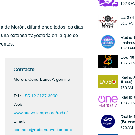
102.3 F
La 2x4
92.7 FM
a de Morón, difundiendo todos los días
una extensa trayectoria en la que se
Radio 
Federa
yentes.
1070 AM
Los 40
105.5 F
Contacto
Radio 
Morón, Conurbano, Argentina
Aires)
750 AM
Tel.:
+55 12 2127 3090
Radio 
103.7 F
Web:
www.nuevotiempo.org/radio/
Radio 
Email:
(Bueno
870 AM
contacto@radionuevotiempo.c