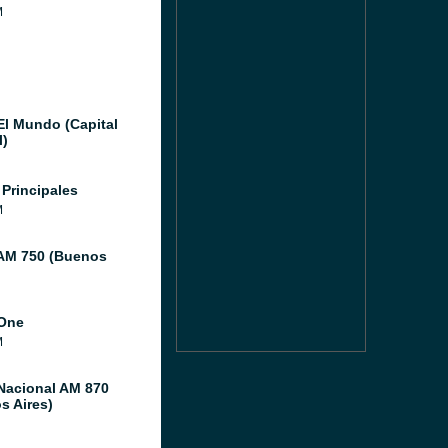
M
El Mundo (Capital
l)
 Principales
M
AM 750 (Buenos
One
M
Nacional AM 870
s Aires)