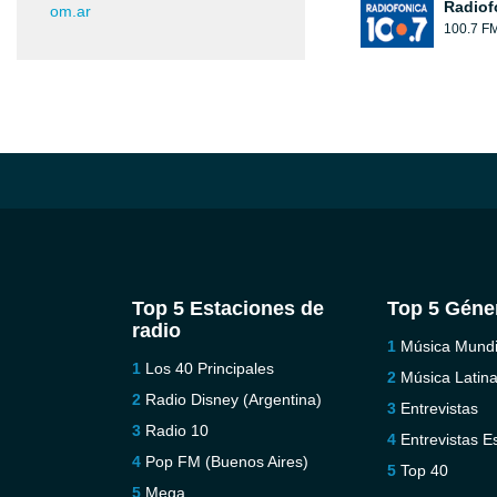
Radiof
om.ar
100.7 F
Top 5 Estaciones de
Top 5 Géne
radio
Música Mundi
Los 40 Principales
Música Latin
Radio Disney (Argentina)
Entrevistas
Radio 10
Entrevistas E
Pop FM (Buenos Aires)
Top 40
Mega