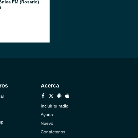
ónica FM (Rosario)
M
ros
Acerca
al
a
Incluir tu radio
Ayuda
sp
Nuevo
Contáctenos