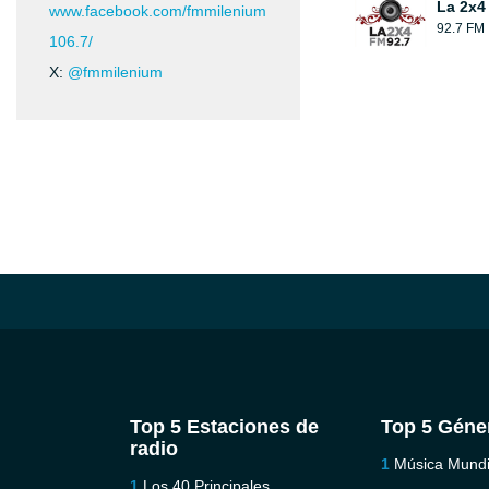
La 2x4
www.facebook.com/fmmilenium
92.7 FM
106.7/
X:
@fmmilenium
Top 5 Estaciones de
Top 5 Géne
radio
Música Mundi
Los 40 Principales