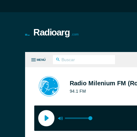
Radioarg
.com
MENÚ
S GÉNEROS
Radio Milenium FM (Ro
94.1 FM