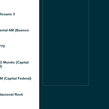
Rosario 3
ental AM (Buenos
770
El Mundo (Capital
l)
M (Capital Federal)
Nacional Rock