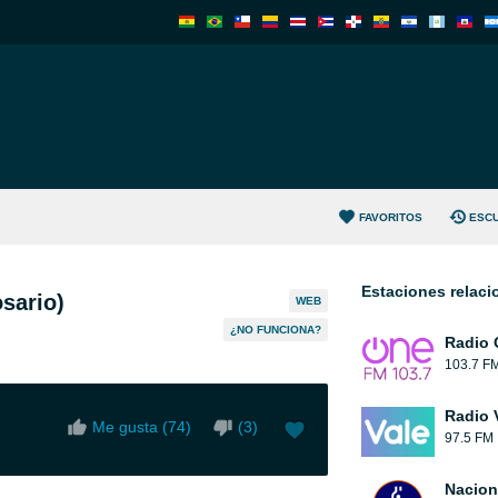
FAVORITOS
ESC
Estaciones relac
sario)
WEB
¿NO FUNCIONA?
Radio 
103.7 F
Radio 
Me gusta (
74
)
(
3
)
97.5 FM
Nacion