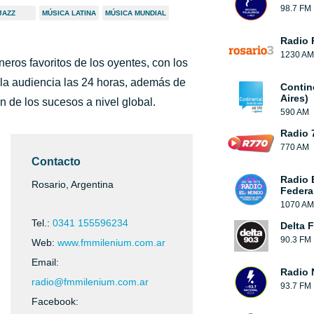
98.7 FM
JAZZ
MÚSICA LATINA
MÚSICA MUNDIAL
Radio 
1230 AM
neros favoritos de los oyentes, con los
 la audiencia las 24 horas, además de
Contin
Aires)
n de los sucesos a nivel global.
590 AM
Radio 
770 AM
Contacto
Radio 
Rosario, Argentina
Federa
1070 AM
Tel.:
0341 155596234
Delta F
90.3 FM
Web:
www.fmmilenium.com.ar
Email:
Radio 
radio@fmmilenium.com.ar
93.7 FM
Facebook: