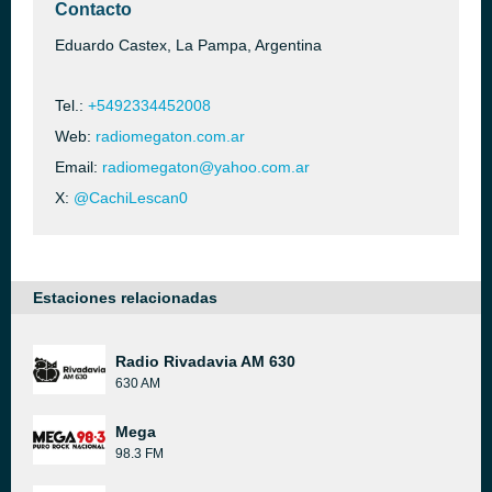
Contacto
Eduardo Castex, La Pampa, Argentina
Tel.:
+5492334452008
Web:
radiomegaton.com.ar
Email:
radiomegaton@yahoo.com.ar
X:
@CachiLescan0
Estaciones relacionadas
Radio Rivadavia AM 630
630 AM
Mega
98.3 FM