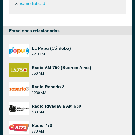
X:
@mediaticad
Estaciones relacionadas
La Popu (Córdoba)
92.3 FM
Radio AM 750 (Buenos Aires)
750 AM
Radio Rosario 3
1230 AM
Radio Rivadavia AM 630
630 AM
Radio 770
770 AM