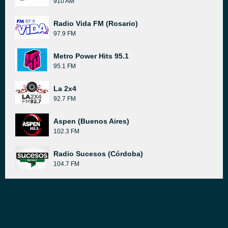
910 AM
Radio Vida FM (Rosario)
97.9 FM
Metro Power Hits 95.1
95.1 FM
La 2x4
92.7 FM
Aspen (Buenos Aires)
102.3 FM
Radio Sucesos (Córdoba)
104.7 FM