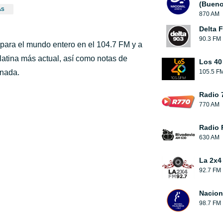
(Bueno
AS
870 AM
Delta F
90.3 FM
para el mundo entero en el 104.7 FM y a
 latina más actual, así como notas de
Los 40
rnada.
105.5 F
Radio 
770 AM
Radio 
630 AM
La 2x4
92.7 FM
Nacion
98.7 FM