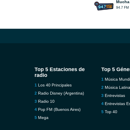
Mucha
94.7 FM
Top 5 Estaciones de
Top 5 Géne
radio
Música Mundi
Los 40 Principales
Música Latin
Radio Disney (Argentina)
Entrevistas
Radio 10
Entrevistas E
Pop FM (Buenos Aires)
Top 40
Mega