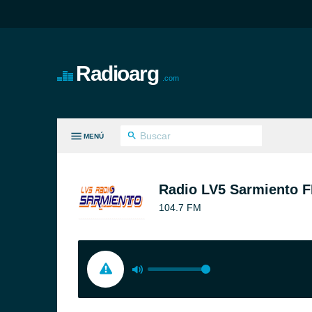
Radioarg
.com
MENÚ
S GÉNEROS
Radio LV5 Sarmiento F
104.7 FM