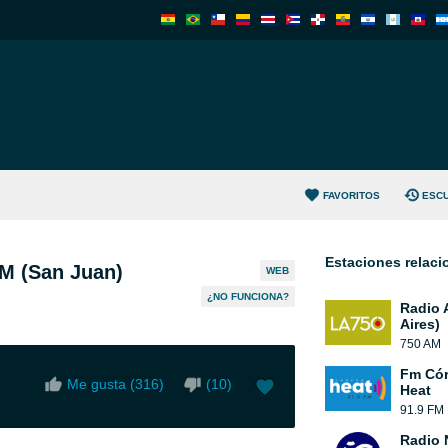
FAVORITOS
ESC
Estaciones relac
M (San Juan)
WEB
¿NO FUNCIONA?
Radio 
Aires)
750 AM
Fm Cór
Me gusta (
316
)
(
10
)
Heat
91.9 FM
Radio 