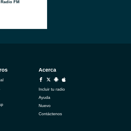
 Radio FM
ros
Acerca
al
a
Incluir tu radio
Ayuda
sp
Nuevo
Contáctenos