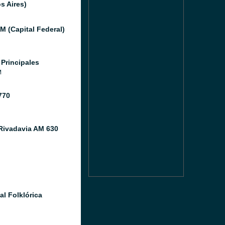
s Aires)
M (Capital Federal)
 Principales
M
770
Rivadavia AM 630
al Folklórica