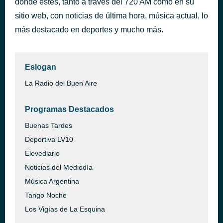
donde estés, tanto a través del 720 AM como en su
HOLA PERDIDA
sitio web, con noticias de última hora, música actual, lo
hace 1 hora
Luck Ra
más destacado en deportes y mucho más.
Eslogan
La Radio del Buen Aire
Programas Destacados
Buenas Tardes
Deportiva LV10
Elevediario
Noticias del Mediodía
Música Argentina
Tango Noche
Los Vigías de La Esquina