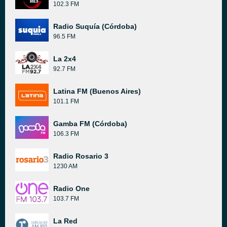
102.3 FM
Radio Suquía (Córdoba)
96.5 FM
La 2x4
92.7 FM
Latina FM (Buenos Aires)
101.1 FM
Gamba FM (Córdoba)
106.3 FM
Radio Rosario 3
1230 AM
Radio One
103.7 FM
La Red