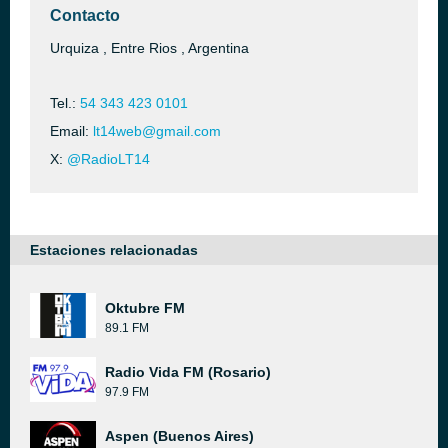
Contacto
Urquiza , Entre Rios , Argentina
Tel.:
54 343 423 0101
Email:
lt14web@gmail.com
X:
@RadioLT14
Estaciones relacionadas
Oktubre FM
89.1 FM
Radio Vida FM (Rosario)
97.9 FM
Aspen (Buenos Aires)