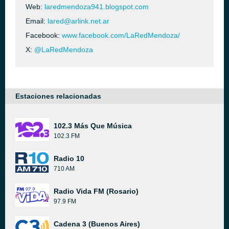
Web:
laredmendoza941.blogspot.com
Email:
lared@arlink.net.ar
Facebook:
www.facebook.com/LaRedMendoza/
X:
@LaRedMendoza
Estaciones relacionadas
102.3 Más Que Música
102.3 FM
Radio 10
710 AM
Radio Vida FM (Rosario)
97.9 FM
Cadena 3 (Buenos Aires)