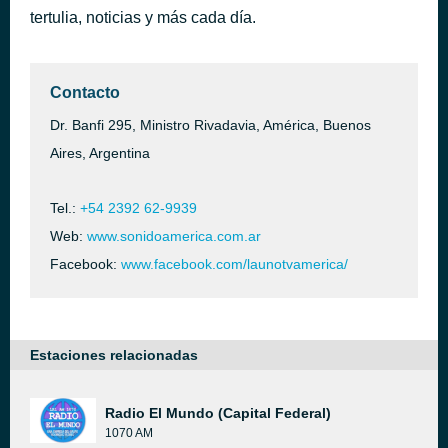
tertulia, noticias y más cada día.
Presentación - Canal 13
hace 1 hora
Montaña Rusa
Contacto
Dr. Banfi 295, Ministro Rivadavia, América, Buenos
Aires, Argentina
Tel.:
+54 2392 62-9939
Web:
www.sonidoamerica.com.ar
Facebook:
www.facebook.com/launotvamerica/
Estaciones relacionadas
Radio El Mundo (Capital Federal)
1070 AM