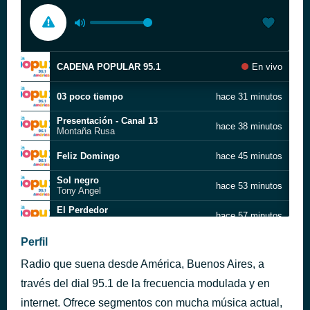
CADENA POPULAR 95.1
En vivo
03 poco tiempo
hace 31 minutos
Presentación - Canal 13
hace 38 minutos
Montaña Rusa
Feliz Domingo
hace 45 minutos
Sol negro
hace 53 minutos
Tony Angel
El Perdedor
hace 57 minutos
Tambo Tambo
Vuela adolescencia
Perfil
hace 1 hora
Sebastian
Radio que suena desde América, Buenos Aires, a
Despues de ti que
hace 1 hora
El Negro Videla
través del dial 95.1 de la frecuencia modulada y en
internet. Ofrece segmentos con mucha música actual,
Noticias Radio Colonia con cortina
hace 1 hora