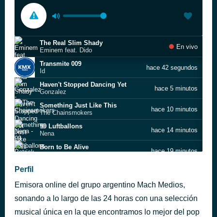
The Real Slim Shady
En vivo
Eminem feat. Dido
Transmite 009
hace 42 segundos
Id
Haven't Stopped Dancing Yet
hace 5 minutos
Gonzalez
Something Just Like This
hace 10 minutos
The Chainsmokers
99 Luftballons
hace 14 minutos
Nena
Born to Be Alive
hace 19 minutos
Patrick Hernandez
Paris
Perfil
hace 25 minutos
The Chainsmokers & Coldplay
Emisora online del grupo argentino Mach Medios,
Together Again
hace 30 minutos
Janet Jackson
sonando a lo largo de las 24 horas con una selección
Easy Lover
musical única en la que encontramos lo mejor del pop
hace 35 minutos
Philip Bailey