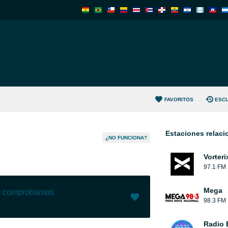
FAVORITOS
ESC
Estaciones relac
¿NO FUNCIONA?
Vorteri
97.1 FM
Mega
lo comprobamos
98.3 FM
Me gusta (
3
)
(
0
)
Radio 