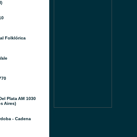
l)
10
al Folklórica
Vale
770
Del Plata AM 1030
s Aires)
doba - Cadena