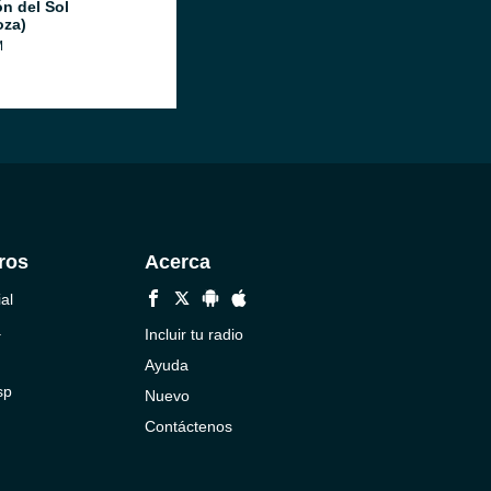
ón del Sol
za)
M
ros
Acerca
al
a
Incluir tu radio
Ayuda
sp
Nuevo
Contáctenos