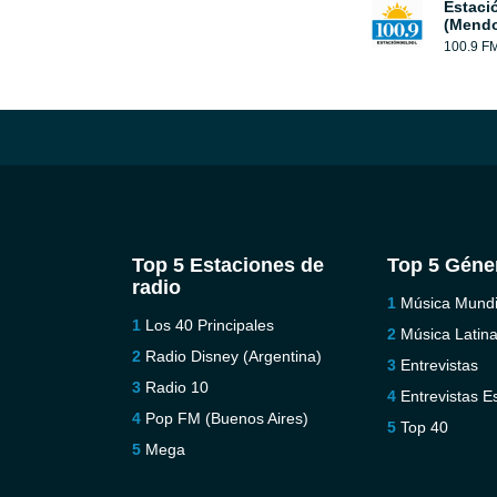
Estaci
(Mendo
100.9 F
Top 5 Estaciones de
Top 5 Géne
radio
Música Mundi
Los 40 Principales
Música Latin
Radio Disney (Argentina)
Entrevistas
Radio 10
Entrevistas E
Pop FM (Buenos Aires)
Top 40
Mega