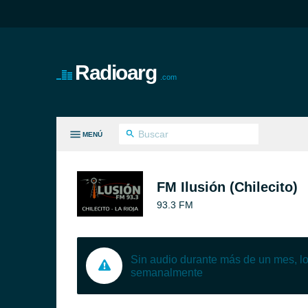
Radioarg
.com
MENÚ
S GÉNEROS
FM Ilusión (Chilecito)
93.3 FM
Sin audio durante más de un mes, 
semanalmente