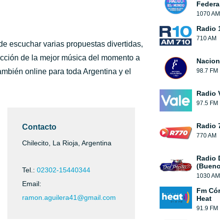
Federa
1070 AM
Radio 
710 AM
de escuchar varias propuestas divertidas,
ección de la mejor música del momento a
Nacion
también online para toda Argentina y el
98.7 FM
Radio 
97.5 FM
Radio 
Contacto
770 AM
Chilecito, La Rioja, Argentina
Radio 
(Bueno
Tel.:
02302-15440344
1030 AM
Email:
Fm Cór
ramon.aguilera41@gmail.com
Heat
91.9 FM