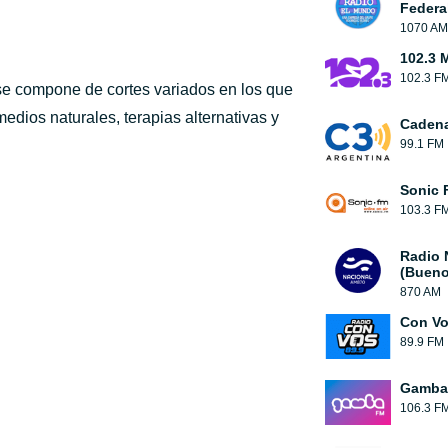
Federa
1070 AM
102.3 
102.3 F
 se compone de cortes variados en los que
edios naturales, terapias alternativas y
Cadena
99.1 FM
Sonic 
103.3 F
Radio 
(Bueno
870 AM
Con V
89.9 FM
Gamba
106.3 F