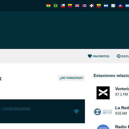
FAVORITOS
ESC
Estaciones relac
x
¿NO FUNCIONA?
Vorteri
97.1 FM
La Red
lo comprobamos
910 AM
Me gusta (
0
)
(
0
)
Radio 