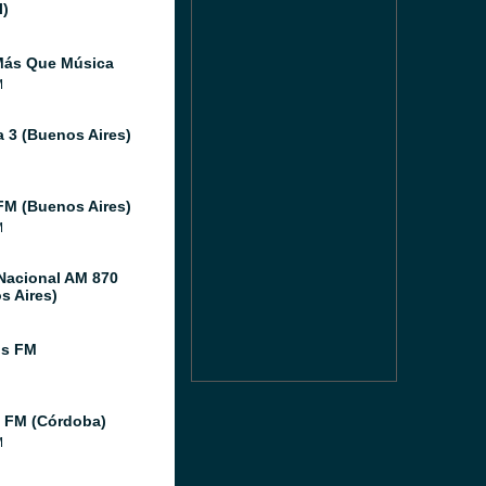
l)
Más Que Música
M
 3 (Buenos Aires)
FM (Buenos Aires)
M
Nacional AM 870
s Aires)
os FM
 FM (Córdoba)
M