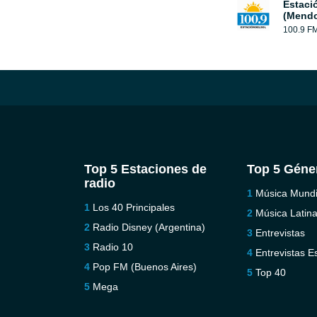
Estaci
(Mendo
100.9 F
Top 5 Estaciones de
Top 5 Géne
radio
Música Mundi
Los 40 Principales
Música Latin
Radio Disney (Argentina)
Entrevistas
Radio 10
Entrevistas E
Pop FM (Buenos Aires)
Top 40
Mega