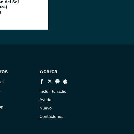
ón del Sol
za)
M
ros
Acerca
al
a
Incluir tu radio
Ayuda
sp
Nuevo
Contáctenos