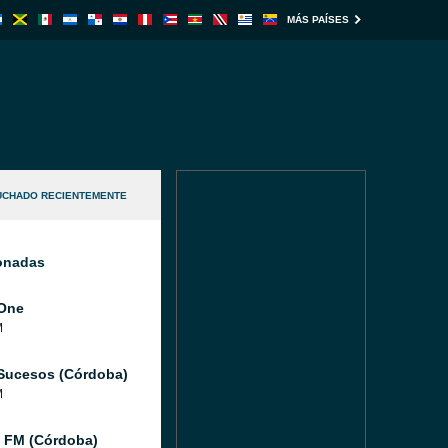
MÁS PAÍSES
UCHADO RECIENTEMENTE
ionadas
One
M
Sucesos (Córdoba)
M
 FM (Córdoba)