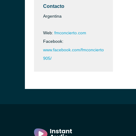
Contacto
Argentina
Web:
fmconcierto.com
Facebook:
www.facebook.com/fmconcierto
905/