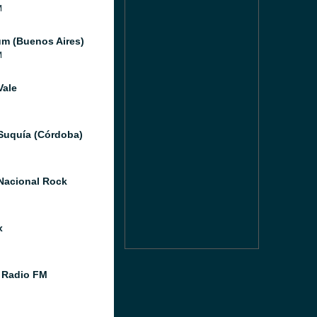
M
um (Buenos Aires)
M
Vale
Suquía (Córdoba)
Nacional Rock
x
 Radio FM