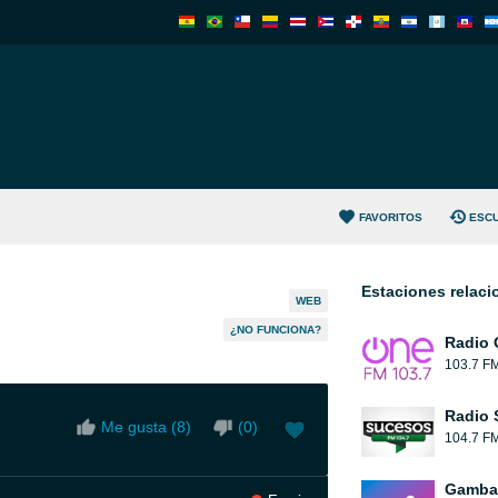
FAVORITOS
ESC
Estaciones relac
WEB
¿NO FUNCIONA?
Radio 
103.7 F
Radio 
Me gusta (
8
)
(
0
)
104.7 F
Gamba