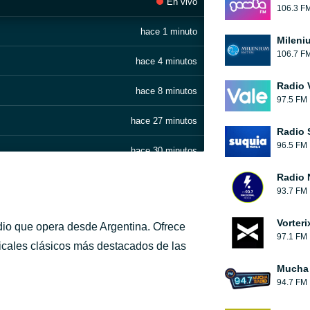
En vivo
106.3 F
hace 1 minuto
Mileni
106.7 F
hace 4 minutos
Radio 
hace 8 minutos
97.5 FM
hace 27 minutos
Radio 
96.5 FM
hace 30 minutos
Radio 
hace 35 minutos
93.7 FM
hace 41 minutos
Vorteri
io que opera desde Argentina. Ofrece
97.1 FM
hace 46 minutos
sicales clásicos más destacados de las
Mucha
hace 51 minutos
94.7 FM