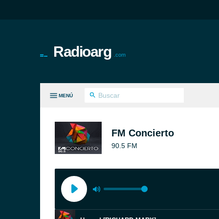
Radioarg
.com
MENÚ
S GÉNEROS
FM Concierto
90.5 FM