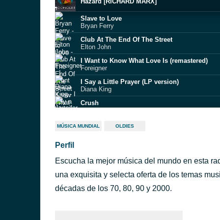
Hazard [RICHARD MARX]
Slave to Love
Bryan Ferry
Club At The End Of The Street
Elton John
I Want to Know What Love Is (remastered)
Foreigner
I Say a Little Prayer (LP version)
Diana King
Crush
Jennifer Paige
Love Touch
MÚSICA MUNDIAL
OLDIES
Rod Stewart
Perfil
Pinta Pora~0
Escucha la mejor música del mundo en esta rad
Oh My God
Adele
una exquisita y selecta oferta de los temas mu
Follow You Down
décadas de los 70, 80, 90 y 2000.
Gin Blossoms