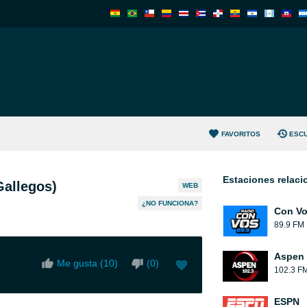
FAVORITOS
ESC
Estaciones relac
Gallegos)
WEB
¿NO FUNCIONA?
Con V
89.9 FM
Aspen 
Me gusta (
10
)
(
0
)
102.3 F
ESPN