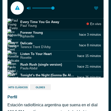
Every Time You Go Away
En vivo
Paul Young
Forever Young
hace 3 minutos
Alphaville
Delicate
hace 8 minutos
Terence Trent D’Arby
Listen To Your Heart
hace 15 minutos
Roxette
Rush Rush (single version)
hace 21 minutos
Paula Abdul
Tonight’s the Night (Gonna Be Alright)
hace 26 minutos
Rod Stewart
Dream On
hace 30 minutos
HITS CLÁSICOS
OLDIES
Aerosmith
I Do It For You
Perfil
hace 35 minutos
Bryan Adams
Estación radiofónica argentina que suena en el dial
To Love Somebody
hace 39 minutos
Jimmy Somerville