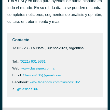
106.5 FM y en línea para oyentes de habla hispana en
Comfortably Numb
todo el mundo. En su oferta diaria se pueden encontrar
hace 43 minutos
Pink Floyd
completos noticieros, segmentos de análisis y opinión,
cultura, entretenimiento y más.
Contacto
13 Nº 723 - La Plata , Buenos Aires, Argentina
Tel.:
(0221) 631 5861
Web:
www.classique.com.ar
Email:
Clasicos106@gmail.com
Facebook:
www.facebook.com/clasicos106/
X:
@clasicos106