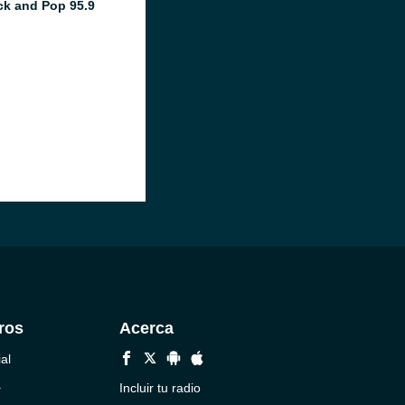
k and Pop 95.9
ros
Acerca
al
a
Incluir tu radio