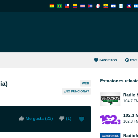
FAVORITOS
ESC
Estaciones relac
ia)
WEB
¿NO FUNCIONA?
Radio 
104.7 F
102.3 
Me gusta (
23
)
(
1
)
102.3 F
Radiof