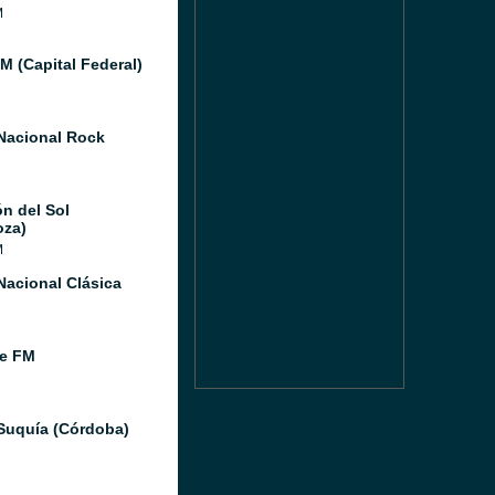
M
M (Capital Federal)
Nacional Rock
ón del Sol
za)
M
Nacional Clásica
e FM
Suquía (Córdoba)