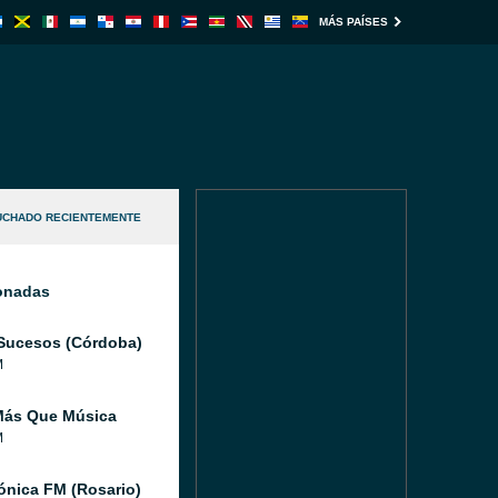
MÁS PAÍSES
UCHADO RECIENTEMENTE
ionadas
Sucesos (Córdoba)
M
Más Que Música
M
ónica FM (Rosario)