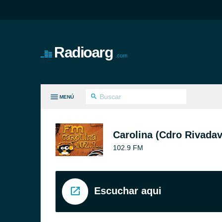
Radioarg
.com
MENÚ
S GÉNEROS
Carolina (Cdro Rivadav
102.9 FM
Escuchar aqui