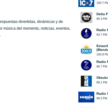
100.7 F
Delta F
90.3 FM
ropuestas divertidas, dinámicas y de
or música del momento, noticias, eventos,
Radio 
.
93.7 FM
Estaci
(Mendo
100.9 F
Radio 
96.7 FM
Oktubr
89.1 FM
Radio 
96.5 FM