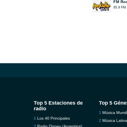
FM Roc
95.9 FM
Top 5 Estaciones de
Top 5 Géne
radio
Música Mundi
Los 40 Principales
Música Latin
Radio Disney (Argentina)