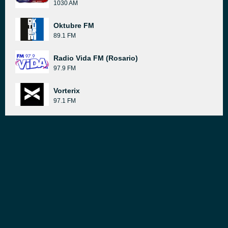
1030 AM
Oktubre FM
89.1 FM
Radio Vida FM (Rosario)
97.9 FM
Vorterix
97.1 FM