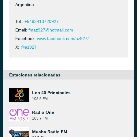
Argentina
Tel.:
+5493413720927
Email:
fmaz927@hotmail.com
Facebook:
www.facebook.com/az927/
X:
@az927
Estaciones relacionadas
Los 40 Principales
105.5 FM
Radio One
103.7 FM
Mucha Radio FM