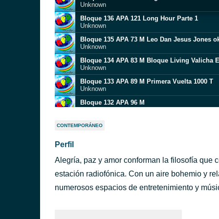
Unknown
Bloque 136 APA 121 Long Hour Parte 1
Unknown
Bloque 135 APA 73 M Leo Dan Jesus Jones o
Unknown
Bloque 134 APA 83 M Bloque Living Valicha E
Unknown
Bloque 133 APA 89 M Primera Vuelta 1000 T
Unknown
Bloque 132 APA 96 M
Unknown
Bloque 131 APA 90 M
CONTEMPORÁNEO
Unknown
Perfil
Bloque 130 APA 92 M Magia Feliz Serena
Unknown
Alegría, paz y amor conforman la filosofía que c
Bloque 129 APA 74 M
Unknown
estación radiofónica. Con un aire bohemio y rela
APA Micro 22 - Dr Ring Ding Adorable You
numerosos espacios de entretenimiento y músi
LDD