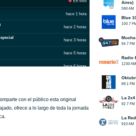
En vivo
Aires)
590 AM
hace 1 hora
Blue 1
100.7 F
k
hace 2 horas
special
Mucha
hace 3 horas
94.7 FM
hace 5 horas
Radio 
1230 AM
hace 6 horas
Oktubr
hace 8 horas
89.1 FM
hace 9 horas
La 2x4
omparte con el público esta original
92.7 FM
hace 11 horas
jado, ofrece a lo largo de toda la jornada
ca.
La Red
hace 12 horas
910 AM