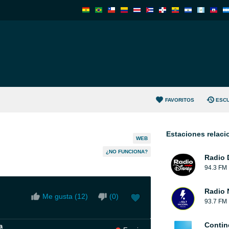
FAVORITOS
ESC
Estaciones relac
WEB
¿NO FUNCIONA?
Radio 
94.3 FM
Radio 
Me gusta (
12
)
(
0
)
93.7 FM
Contin
a