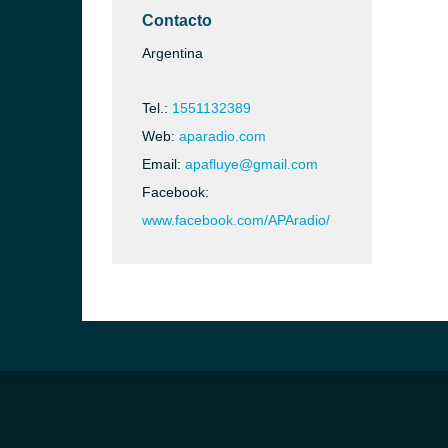
Contacto
Argentina
Tel.:
1551132389
Web:
aparadio.com
Email:
apafluye@gmail.com
Facebook:
www.facebook.com/APAradio/