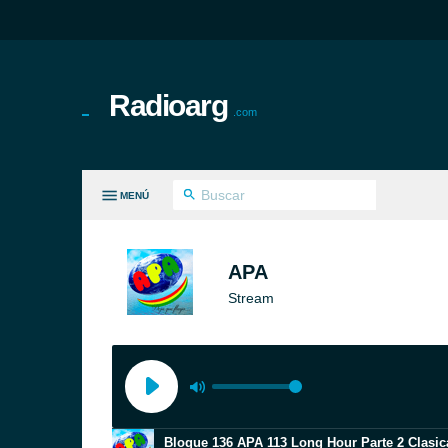
Radioarg
.com
MENÚ
S GÉNEROS
APA
Stream
Bloque 136 APA 113 Long Hour Parte 2 Clasic