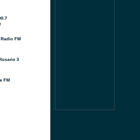
00.7
M
 Radio FM
Rosario 3
e FM