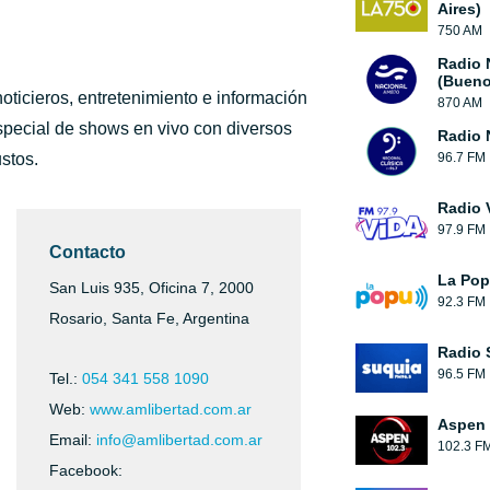
Aires)
750 AM
Radio 
(Bueno
oticieros, entretenimiento e información
870 AM
special de shows en vivo con diversos
Radio 
stos.
96.7 FM
Radio 
97.9 FM
Contacto
La Pop
San Luis 935, Oficina 7, 2000
92.3 FM
Rosario, Santa Fe, Argentina
Radio 
96.5 FM
Tel.:
054 341 558 1090
Web:
www.amlibertad.com.ar
Aspen 
Email:
info@amlibertad.com.ar
102.3 F
Facebook: