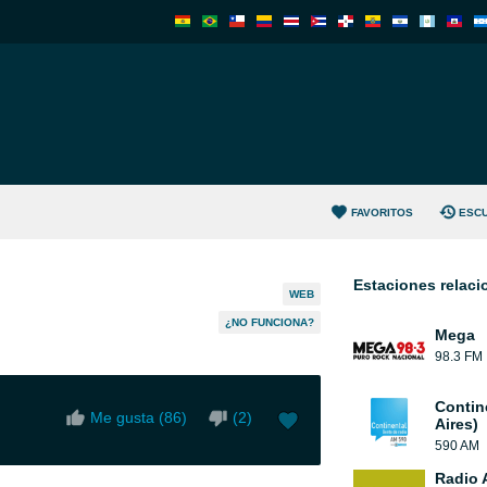
FAVORITOS
ESC
Estaciones relac
WEB
¿NO FUNCIONA?
Mega
98.3 FM
Contin
Me gusta (
86
)
(
2
)
Aires)
590 AM
Radio 