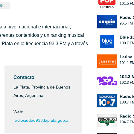
101.5 F
40
Radio 
96.5 FM
 a nivel nacional e internacional,
erentes contenidos y un ranking musical
Blue 1
Plata en la frecuencia 93.3 FM y a través
100.7 F
Latina
101.1 F
102.3 
Contacto
102.3 F
La Plata, Provincia de Buenos
Aires, Argentina
Radiof
100.7 F
Web:
Radio 
radiociudad933.laplata.gob.ar
104.7 F