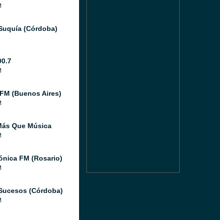
M
Suquía (Córdoba)
00.7
M
 FM (Buenos Aires)
M
Más Que Música
M
ónica FM (Rosario)
M
Sucesos (Córdoba)
M