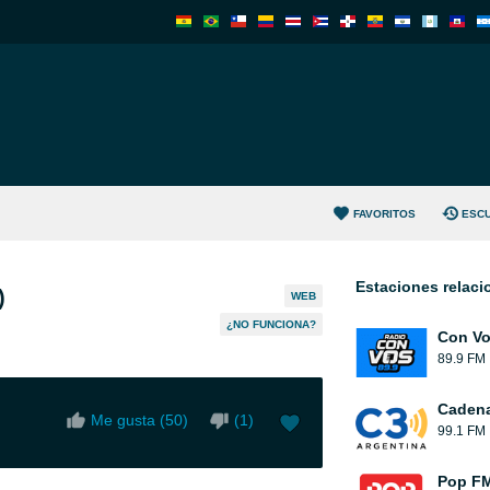
FAVORITOS
ESC
Estaciones relac
)
WEB
¿NO FUNCIONA?
Con V
89.9 FM
Cadena
Me gusta (
50
)
(
1
)
99.1 FM
Pop FM