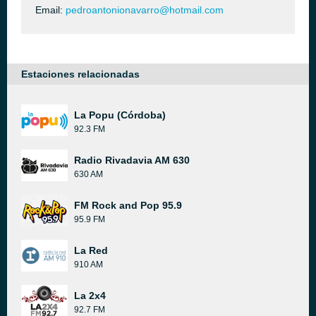
Email:
pedroantonionavarro@hotmail.com
Estaciones relacionadas
La Popu (Córdoba)
92.3 FM
Radio Rivadavia AM 630
630 AM
FM Rock and Pop 95.9
95.9 FM
La Red
910 AM
La 2x4
92.7 FM