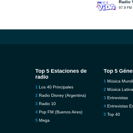
Radio 
97.9 FM
Top 5 Estaciones de
Top 5 Géne
radio
Música Mundi
Los 40 Principales
Música Latin
Radio Disney (Argentina)
Entrevistas
Radio 10
Entrevistas E
Pop FM (Buenos Aires)
Top 40
Mega