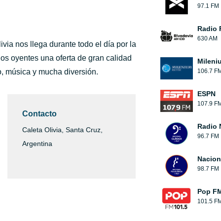
97.1 FM
Radio 
630 AM
via nos llega durante todo el día por la
los oyentes una oferta de gran calidad
Mileni
o, música y mucha diversión.
106.7 F
ESPN
107.9 F
Contacto
Radio 
Caleta Olivia, Santa Cruz,
96.7 FM
Argentina
Nacion
98.7 FM
Pop FM
101.5 F