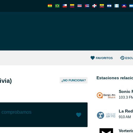
FAVORITOS
ESC
Estaciones relac
ivia)
¿NO FUNCIONA?
Sonic 
103.3 F
La Red
lo comprobamos
910 AM
Me gusta (
12
)
(
1
)
Vorteri