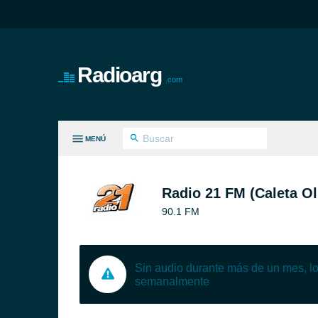
Radioarg
.com
MENÚ
S GÉNEROS
Radio 21 FM (Caleta Ol
90.1 FM
Sin audio durante más de un mes, 
semanalmente