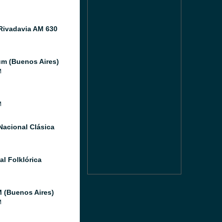
Rivadavia AM 630
um (Buenos Aires)
M
M
Nacional Clásica
al Folklórica
 (Buenos Aires)
M